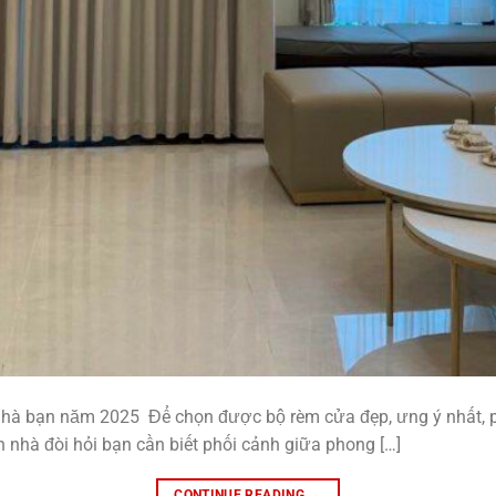
hà bạn năm 2025 Để chọn được bộ rèm cửa đẹp, ưng ý nhất, p
nhà đòi hỏi bạn cần biết phối cảnh giữa phong […]
CONTINUE READING
→