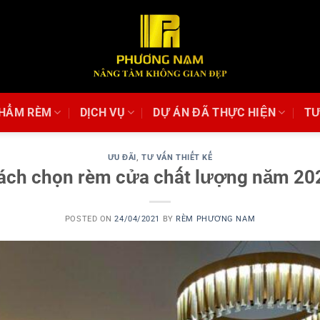
PHẨM RÈM
DỊCH VỤ
DỰ ÁN ĐÃ THỰC HIỆN
TƯ
ƯU ĐÃI
,
TƯ VẤN THIẾT KẾ
ách chọn rèm cửa chất lượng năm 20
POSTED ON
24/04/2021
BY
RÈM PHƯƠNG NAM