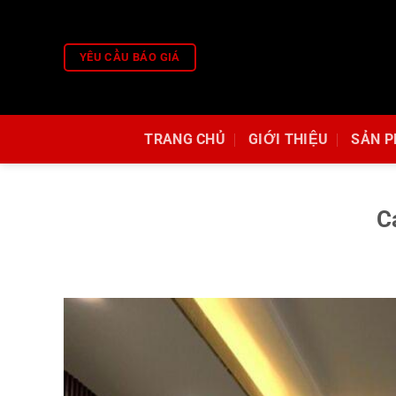
Skip
to
content
YÊU CẦU BÁO GIÁ
TRANG CHỦ
GIỚI THIỆU
SẢN 
C