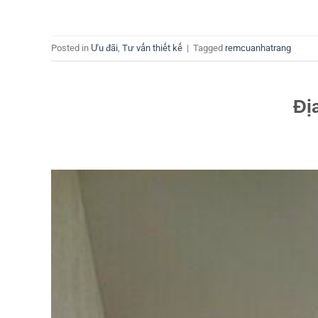
Posted in
Ưu đãi
,
Tư vấn thiết kế
|
Tagged
remcuanhatrang
Đị