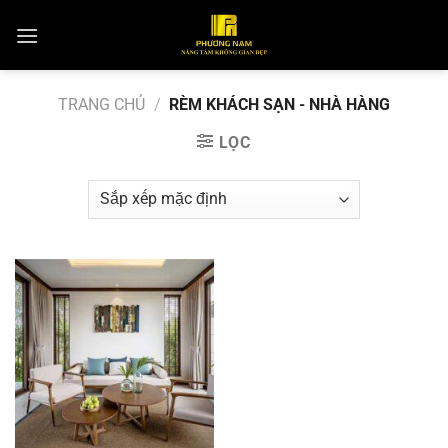
Skip
to
content
TRANG CHỦ
/
RÈM KHÁCH SẠN - NHÀ HÀNG
LỌC