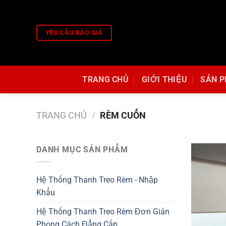
Skip
to
content
YÊU CẦU BÁO GIÁ
TRANG CHỦ
GIỚI THIỆU
SẢN 
TRANG CHỦ
/
RÈM CUỐN
DANH MỤC SẢN PHẨM
Hệ Thống Thanh Treo Rèm - Nhập
Khẩu
Hệ Thống Thanh Treo Rèm Đơn Giản
Phong Cách Đẳng Cấp