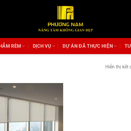
PHẨM RÈM
DỊCH VỤ
DỰ ÁN ĐÃ THỰC HIỆN
TƯ
Hiển thị kết