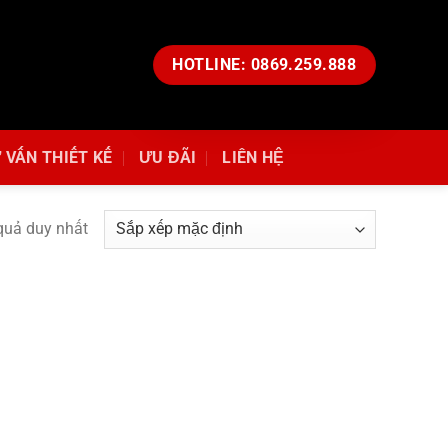
HOTLINE: 0869.259.888
 VẤN THIẾT KẾ
ƯU ĐÃI
LIÊN HỆ
 quả duy nhất