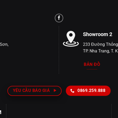
Showroom 2
Sơn,
233 Đường Thống
TP. Nha Trang, T.
BẢN ĐỒ
YÊU CẦU BÁO GIÁ
0869.259.888
M