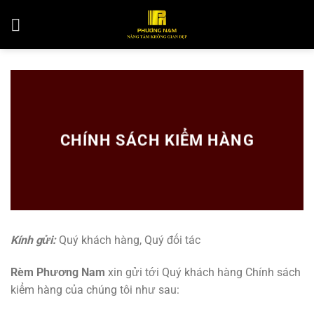
Skip
to
content
CHÍNH SÁCH KIỂM HÀNG
Kính gửi:
Quý khách hàng, Quý đối tác
Rèm Phương Nam
xin gửi tới Quý khách hàng Chính sách
kiểm hàng của chúng tôi như sau: